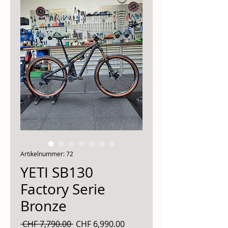
Artikelnummer: 72
YETI SB130
Factory Serie
Bronze
Standardpreis
Sale-
 CHF 7,790.00 
CHF 6,990.00