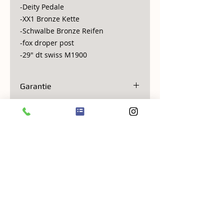
-Deity Pedale
-XX1 Bronze Kette
-Schwalbe Bronze Reifen
-fox droper post
-29" dt swiss M1900
Garantie
Lebenslang
VERSANDINFO
Porto 45.-
AGB
Datenschutz