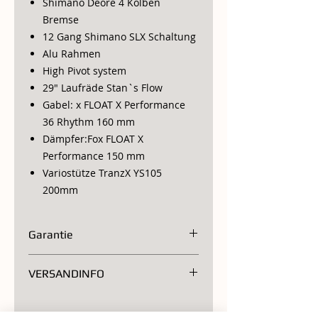
Shimano Deore 4 Kolben
Bremse
12 Gang Shimano SLX Schaltung
Alu Rahmen
High Pivot system
29" Laufräde Stan`s Flow
Gabel: x FLOAT X Performance
36 Rhythm 160 mm
Dämpfer:Fox FLOAT X
Performance 150 mm
Variostütze TranzX YS105
200mm
Garantie
2 Jahre
VERSANDINFO
Porto 45.-