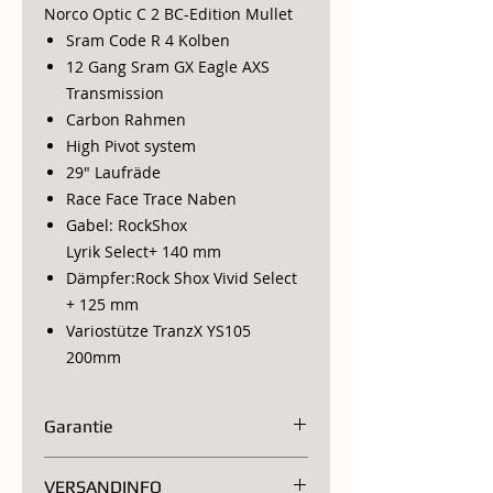
Norco Optic C 2 BC-Edition Mullet
Sram Code R 4 Kolben
12 Gang Sram GX Eagle AXS
Transmission
Carbon Rahmen
High Pivot system
29" Laufräde
Race Face Trace Naben
Gabel: RockShox
Lyrik Select+ 140 mm
Dämpfer:Rock Shox Vivid Select
+ 125 mm
Variostütze TranzX YS105
200mm
Garantie
2 Jahre
VERSANDINFO