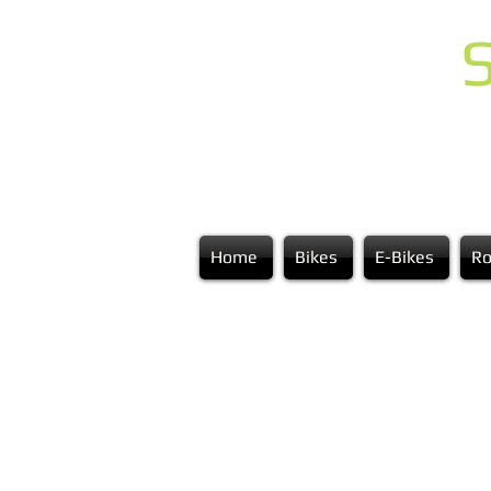
S
Home
Bikes
E-Bikes
Ro