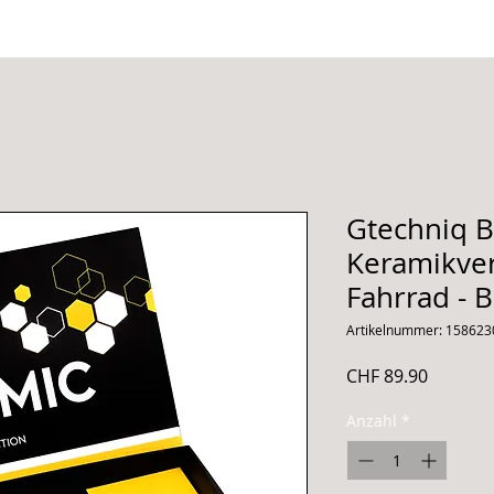
Gtechniq B
Keramikve
Fahrrad - B
Artikelnummer: 15862
Preis
CHF 89.90
Anzahl
*