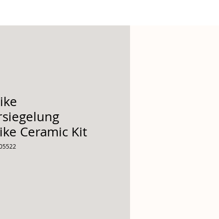
ike
rsiegelung
ike Ceramic Kit
305522