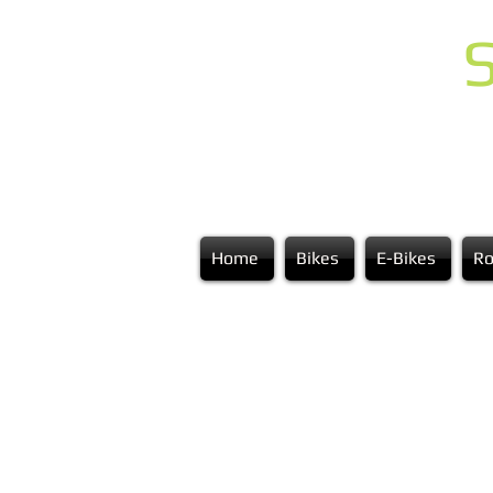
S
Home
Bikes
E-Bikes
Ro