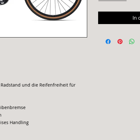
In
 Radstand und die Reifenfreiheit für
eibenbremse
n
zises Handling