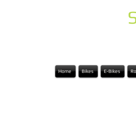
S
Home
Bikes
E-Bikes
Ro