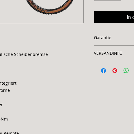
In
Garantie
2 Jahre
VERSANDINFO
aulische Scheibenbremse
Porto 45.-
ntegriert
vorne
er
85Nm
ni Remote