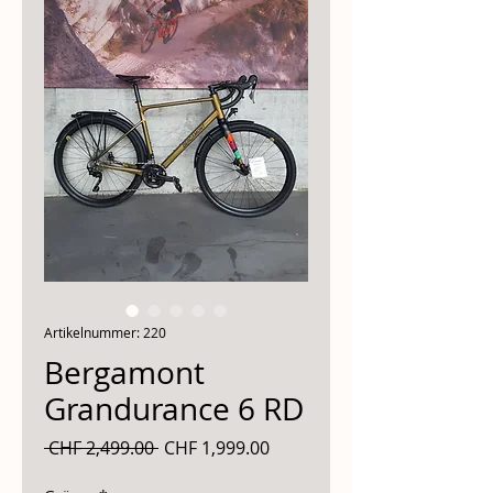
Artikelnummer: 220
Bergamont
Grandurance 6 RD
Standardpreis
Sale-
 CHF 2,499.00 
CHF 1,999.00
Preis