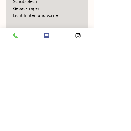
-Schutzblech
-Gepäckträger
-Licht hinten und vorne
AGB
Datenschutz
Impressum
ÖFFNUNGSZEITEN:
Laden:
Dienstag bis Freitag
09.00 - 12.00